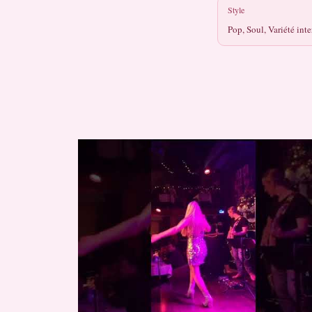
Style
Pop, Soul, Variété int
Pour que tu m’aime encore (Céline