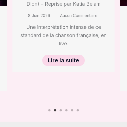
Kiss (Prince) – Reprise par Katia
Belam
8 Juin 2026
Aucun Commentaire
Un classique funk que j’ai adoré
réinventer à ma façon, pour une
ambiance électrique.
Lire la suite