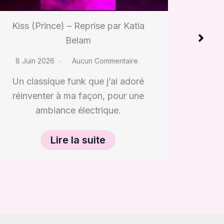
Katia Belam
8 Juin 2026
Aucun Commentaire
8 Jui
Je revisite ce titre emblématique avec
Une per
toute l’émotion qu’il mérite, sous les
tout mo
lumières de la…
Lire la suite