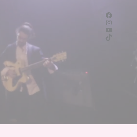
Faceboo
Instagra
YouTube
TikTok