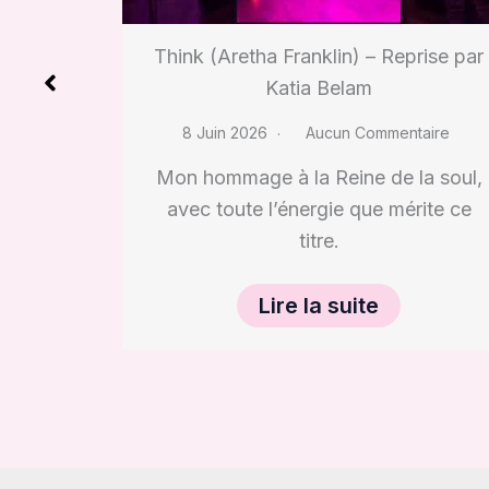
Dion) – Reprise par Katia Belam
rise par
8 Juin 2026
Aucun Commentaire
Une interprétation intense de ce
taire
standard de la chanson française, en
live.
a soul,
rite ce
Lire la suite